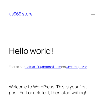
Pular
para
us365.store
o
conteúdo
Hello world!
Escrito por
makiko-20@hotmail.com
em
Uncategorized
Welcome to WordPress. This is your first
post. Edit or delete it, then start writing!